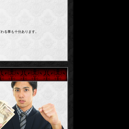
変わる事も十分あります。