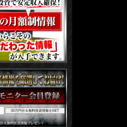
分＆無料投資情報プレゼント