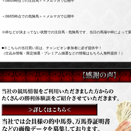
＜08/05時点での注目馬＞ = メルマガで公開中
＜08/05時点での危険馬＞ = メルマガで公開中
※枠などが決まってない状態での注目馬・危険馬です、当日の馬場や枠によって
■※こちらの当日買い目は、チャンピオン参加者に必ず提供中！
（仕込み情報・限定抽選・プレミアム抽選などの情報はもちろん無料提供！）