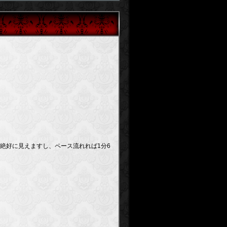
は絶好に見えますし、ペース流れれば1分6