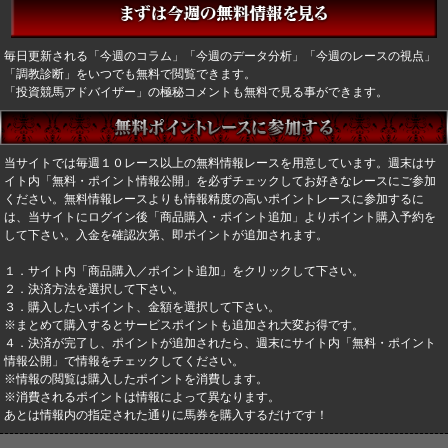
毎日更新される「今週のコラム」「今週のデータ分析」「今週のレースの視点」
「調教診断」をいつでも無料で閲覧できます。
「投資競馬アドバイザー」の極秘コメントも無料で見る事ができます。
当サイトでは毎週１０レース以上の無料情報レースを用意しています。週末はサ
イト内「無料・ポイント情報公開」を必ずチェックしてお好きなレースにご参加
ください。無料情報レースよりも情報精度の高いポイントレースに参加するに
は、当サイトにログイン後「商品購入・ポイント追加」よりポイント購入予約を
して下さい。入金を確認次第、即ポイントが追加されます。
１．サイト内「商品購入／ポイント追加」をクリックして下さい。
２．決済方法を選択して下さい。
３．購入したいポイント、金額を選択して下さい。
※まとめて購入するとサービスポイントも追加され大変お得です。
４．決済が完了し、ポイントが追加されたら、週末にサイト内「無料・ポイント
情報公開」で情報をチェックしてください。
※情報の閲覧は購入したポイントを消費します。
※消費されるポイントは情報によって異なります。
あとは情報内の指定された通りに馬券を購入するだけです！