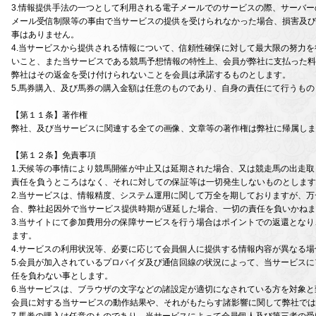
3.情報提供手法の一つとして利用される電子メールでのサービスの際、サーバ
メール受信制限等の事由で当サービスの提供を受けられなかった場合、損害及び
事はありません。
4.当サービスから提供される情報について、信頼性確保に対して最大限の努力
いこと、また当サービスである競馬予想情報の特性上、会員が弊社に支払った料
弊社はその返金を受け付けられないことを会員は承諾するものとします。
5.馬券購入、及び馬券の購入金額は任意のものであり、自身の責任にて行うもの
【第１１条】著作権
弊社、及び当サービスに関連する全ての画像、文章等の著作権は弊社に帰属しま
【第１２条】免責事項
1.天候等の事情により競馬開催が中止又は延期された場合、又は競走馬の出走
責任を負うところはなく、それに対しての保証等は一切発生しないものとします
2.当サービスは、情報精度、システム運用に関して万全を期しておりますが、
合、弊社起因外で当サービス提供時期が遅延した場合、一切の責任を負いかねま
3.当サイトにて参加費用分の保障サービスを行う場合はポイントでの返還とな
ます。
4.サービスの利用状況等、必要に応じて会員個人に提供する情報内容が異なる
5.会員が加入されているプロバイダ及び通信回線の状況によって、当サービス
任を負わない事とします。
6.当サービスは、ブラウザの文字などの諸設定が適切になされている方を対象
会員に対する当サービスの動作結果や、それがもたらす諸影響に関して弊社では