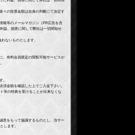
受けた利益、損害に関して弊社は一切関知
員個々の投票金額は自身の判断にて決定す
情報等のメールマガジン（PR広告を含
利益、損害に関して弊社は一切関知せ
負わないものとします。
中に、有料会員限定の閲覧可能サービスが
。
す。
、決済金額を確認した上でご入金下さい。
ト等の特典を受けることが出来なくな
で誠意をもって協議するものとし、当サー
とします。