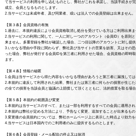
て当サービスの利用を申し込むものとし、弊社がこれを承諾し、当該手続きが完
成立、会員となるものとします。
2.当サービスは未成年者、及び同業者、或いは法人での会員登録は出来ません。
【第３条】会員資格の有無
1.過去に、本規約違反により会員資格取消し処分を受けている方はご利用出来ま
2.当サービスの利用に関して、一人に対し一つのアカウント（会員ID）を原則
来ません。多重登録を弊社が確認した場合、二つ目以降のアカウントに対し提供
3.いかなる理由や手段に関わらず、弊社及び当サイトの営業を妨害、又はその
った場合、弊社が発行する会員IDを第三者に利用させた場合、会員資格の即時
ます。
【第４条】情報の秘匿
1.会員は当サービスから得た内容をいかなる理由があろうと第三者に漏洩しては
2.本規約に違反して利用された結果、弊社または第三者に何らかの損害が生じ
の全ての損害を当該会員と協議の上賠償して頂くとともに、法的措置を取る場合
【第５条】本規約の範囲及び変更
1.本規約は当サービスのすべて、または一部を利用するすべての会員に適用さ
2.本規約は弊社が定める方法により、予告なく変更、追加することが出来るもの
3.変更後の会員規約については、弊社ホームページ上に表示した時点より効力
4.当サービスは日本国内でのご利用者のみに提供するものとします。
【第６条】会員登録・メール配信の停止又は抹消