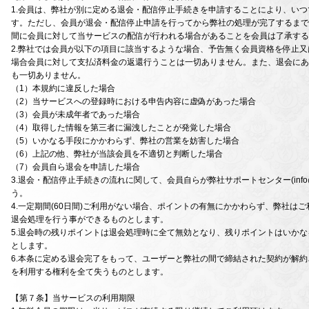
1.会員は、弊社が別に定める退会・配信停止手続きを申請することにより、い
す。ただし、会員が退会・配信停止申請を行ってから弊社の処理が完了するまでに
間に会員に対して当サービスの配信が行われる場合があることを会員は了承する
2.弊社では会員が以下の項目に該当するような場合、予告無く会員資格を停止
場合会員に対して支払済料金の返還行うことは一切ありません。また、退会にあ
も一切ありません。
（1）本規約に違反した場合
（2）当サービスへの登録時における申告内容に虚偽があった場合
（3）会員が未成年者であった場合
（4）取得した情報を第三者に漏洩したことが発覚した場合
（5）いかなる手段にかかわらず、弊社の営業を妨害した場合
（6）上記の他、弊社が当該会員を不適切と判断した場合
（7）会員自ら退会を申請した場合
3.退会・配信停止手続きの流れに関して、会員自らが弊社サポートセンター(info@win
う。
4.一定期間(60日間)ご利用がない場合、ポイントの有無にかかわらず、弊社は
退会処理を行う事ができるものとします。
5.退会時の残りポイントは退会処理時に全て無効となり、残りポイントはいか
とします。
6.本条に定める退会完了をもって、ユーザーと弊社の間で締結された契約が解
を利用する権利を全て失うものとします。
【第７条】当サービスの利用期限