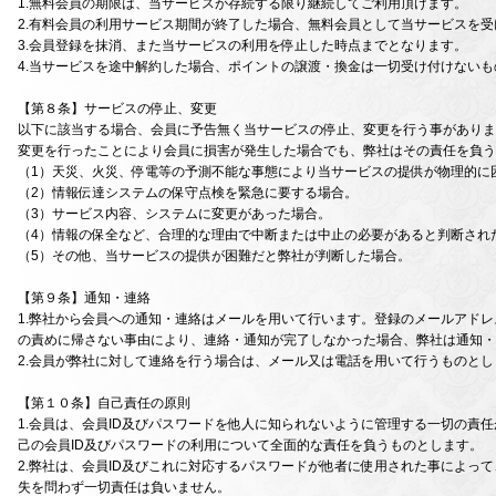
1.無料会員の期限は、当サービスが存続する限り継続してご利用頂けます。
2.有料会員の利用サービス期間が終了した場合、無料会員として当サービスを
3.会員登録を抹消、また当サービスの利用を停止した時点までとなります。
4.当サービスを途中解約した場合、ポイントの譲渡・換金は一切受け付けないも
【第８条】サービスの停止、変更
以下に該当する場合、会員に予告無く当サービスの停止、変更を行う事がありま
変更を行ったことにより会員に損害が発生した場合でも、弊社はその責任を負う
（1）天災、火災、停電等の予測不能な事態により当サービスの提供が物理的に
（2）情報伝達システムの保守点検を緊急に要する場合。
（3）サービス内容、システムに変更があった場合。
（4）情報の保全など、合理的な理由で中断または中止の必要があると判断され
（5）その他、当サービスの提供が困難だと弊社が判断した場合。
【第９条】通知・連絡
1.弊社から会員への通知・連絡はメールを用いて行います。登録のメールアド
の責めに帰さない事由により、連絡・通知が完了しなかった場合、弊社は通知・
2.会員が弊社に対して連絡を行う場合は、メール又は電話を用いて行うものと
【第１０条】自己責任の原則
1.会員は、会員ID及びパスワードを他人に知られないように管理する一切の責
己の会員ID及びパスワードの利用について全面的な責任を負うものとします。
2.弊社は、会員ID及びこれに対応するパスワードが他者に使用された事によっ
失を問わず一切責任は負いません。