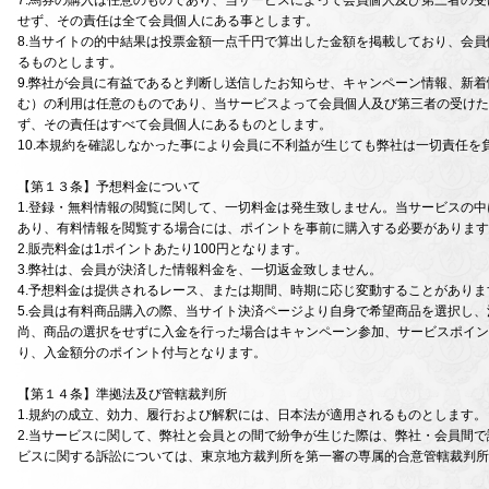
7.馬券の購入は任意のものであり、当サービスによって会員個人及び第三者の
せず、その責任は全て会員個人にある事とします。
8.当サイトの的中結果は投票金額一点千円で算出した金額を掲載しており、会
るものとします。
9.弊社が会員に有益であると判断し送信したお知らせ、キャンペーン情報、新着
む）の利用は任意のものであり、当サービスよって会員個人及び第三者の受けた
ず、その責任はすべて会員個人にあるものとします。
10.本規約を確認しなかった事により会員に不利益が生じても弊社は一切責任を
【第１３条】予想料金について
1.登録・無料情報の閲覧に関して、一切料金は発生致しません。当サービスの
あり、有料情報を閲覧する場合には、ポイントを事前に購入する必要があります
2.販売料金は1ポイントあたり100円となります。
3.弊社は、会員が決済した情報料金を、一切返金致しません。
4.予想料金は提供されるレース、または期間、時期に応じ変動することがありま
5.会員は有料商品購入の際、当サイト決済ページより自身で希望商品を選択し
尚、商品の選択をせずに入金を行った場合はキャンペーン参加、サービスポイン
り、入金額分のポイント付与となります。
【第１４条】準拠法及び管轄裁判所
1.規約の成立、効力、履行および解釈には、日本法が適用されるものとします。
2.当サービスに関して、弊社と会員との間で紛争が生じた際は、弊社・会員間
ビスに関する訴訟については、東京地方裁判所を第一審の専属的合意管轄裁判所