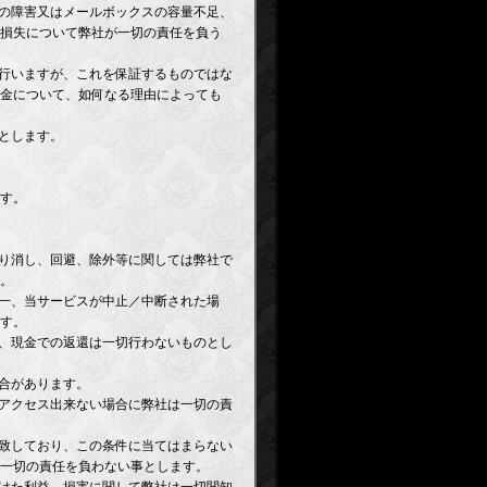
ーの障害又はメールボックスの容量不足、
損失について弊社が一切の責任を負う
を行いますが、これを保証するものではな
金について、如何なる理由によっても
とします。
す。
取り消し、回避、除外等に関しては弊社で
。
万一、当サービスが中止／中断された場
す。
り、現金での返還は一切行わないものとし
場合があります。
にアクセス出来ない場合に弊社は一切の責
と致しており、この条件に当てはまらない
一切の責任を負わない事とします。