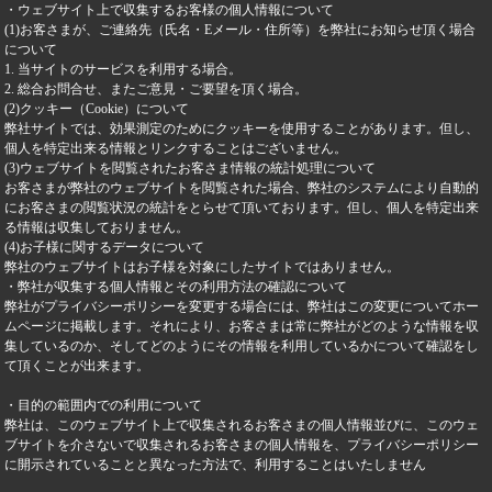
・ウェブサイト上で収集するお客様の個人情報について
(1)お客さまが、ご連絡先（氏名・Eメール・住所等）を弊社にお知らせ頂く場合
について
1. 当サイトのサービスを利用する場合。
2. 総合お問合せ、またご意見・ご要望を頂く場合。
(2)クッキー（Cookie）について
弊社サイトでは、効果測定のためにクッキーを使用することがあります。但し、
個人を特定出来る情報とリンクすることはございません。
(3)ウェブサイトを閲覧されたお客さま情報の統計処理について
お客さまが弊社のウェブサイトを閲覧された場合、弊社のシステムにより自動的
にお客さまの閲覧状況の統計をとらせて頂いております。但し、個人を特定出来
る情報は収集しておりません。
(4)お子様に関するデータについて
弊社のウェブサイトはお子様を対象にしたサイトではありません。
・弊社が収集する個人情報とその利用方法の確認について
弊社がプライバシーポリシーを変更する場合には、弊社はこの変更についてホー
ムページに掲載します。それにより、お客さまは常に弊社がどのような情報を収
集しているのか、そしてどのようにその情報を利用しているかについて確認をし
て頂くことが出来ます。
・目的の範囲内での利用について
弊社は、このウェブサイト上で収集されるお客さまの個人情報並びに、このウェ
ブサイトを介さないで収集されるお客さまの個人情報を、プライバシーポリシー
に開示されていることと異なった方法で、利用することはいたしません