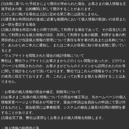
(5)法律に基づいた手続きにより開示が求められた場合、お客さまの個人情報を正
規手続きの後、公的機関に対して開示することがあります。
ただし次に掲げる場合は上記に定める第三者には該当しません。
(1)運営者が利用目的の達成に必要な範囲内において個人情報の取扱いの全部また
は一部を委託する場合
(2)個人情報を特定の者との間で共同して利用する場合であって、その旨並びに共
同して利用される個人情報の項目、共同して利用する者の範囲、利用する者の利
用目的および当該個人情報の管理について責任を有す者の氏名または名称につい
て、あらかじめご本人に通知し、またはご本人が容易に知り得る状態に置いてい
るとき
・ウェブサイトを閲覧された場合の統計情報について
弊社は、弊社ウェブサイトにお客さまからどのくらい閲覧があったか、どのウェ
ブページを閲覧されたのか、お客さまがどちらのドメインから訪問されたのか等
に関して統計をとらせて頂いております。弊社ではこれらの情報をウェブサイト
の改良に役立てております。尚、これによってお客さま個人を識別することはあ
りません。
・お客様の個人情報の照会や修正、削除等について
(1)お客さまご自身の個人情報についての照会や修正等は、当ホームページの個人
情報変更ページより手続きが可能です。退会の申請は会員自らの申請にて受け付
けるものとし、退会処理には事務処理、システムの都合上最長14日間の期間を要
することがあります。
(2)退会完了後、弊社は遅滞なくお客さまの個人情報を削除します。
・個人情報の利用停止等