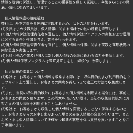
情報を適切に保護し、管理することの重要性を厳しく認識し、今後さらにその徹
底、強化に努めてまいります。
・個人情報保護の組織活動
弊社は、基本方針を具体的に実践するため、以下の活動を行います。
(1)役員はじめ役職員は、個人情報に関する指針その他の規範を遵守します。
(2)個人情報保護管理責任者を選任し、個人情報保護プログラムの実施および運用
に関する責任と権限を与え、業務を行わせます。
(3)個人情報保護監査責任者を選任し、個人情報の保護に関する実践と運用状況の
内部監査を実施します。
(4)お取引先の企業及び個人に対し個人情報の保護に係わる協力を要請します。
(5) 個人情報保護プログラムは適宜見直しをし、継続的に改善します。
・個人情報の収集について
(1)弊社は、お客さまの個人情報を収集する際には、収集目的および利用目的をウ
ェブサイト上で通知し、お客さまの同意を得たうえで適正な方法で収集致しま
す。
(2)また、当初の収集目的以外にお客さまの個人情報を利用する場合には、事前に
お客さまの同意を頂きます。この同意を頂かない限り、当初の収集目的以外にお
客さまの個人情報を利用することはありません。
(3)弊社は、お客さまから収集した個人情報を変更することなく保存するものと
し、お客さまからのお申し出があった場合のみ個人情報の変更を行います、また
お客さまは個人情報について正確かつ最新の状態を保つ責務を負いますことをご
了承願います。