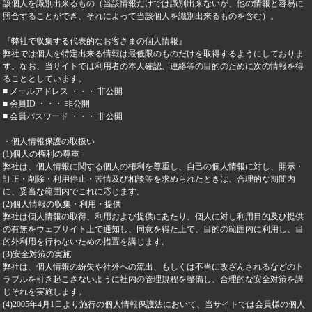
該個人を識別出来るもの（当該情報だけでは識別出来ないが、他の情報と容易に
照合することができ、それによって当該個人を識別出来るものを含む）。
『弊社で収集する代表的なお客さまの個人情報』
弊社では個人を特定出来る情報は最低限のものだけを取得するようにしておりま
す。なお、当サイトでは利用者の本人確認、連絡等の目的のために次の情報を得
ることとしています。
■ メールアドレス ・・・ 非公開
■ 会員ID ・・・ 非公開
■ 会員パスワード ・・・ 非公開
・個人情報保護の取扱い
(1)個人の権利の尊重
弊社は、個人情報に関する個人の権利を尊重し、自己の個人情報に対し、開示・
訂正・削除・利用停止・苦情及び相談等を求められたときは、合理的な期間内
に、妥当な範囲内でこれに応じます。
(2)個人情報の収集・利用・提供
弊社は個人情報の取得、利用および提供にあたり、個人に対し利用目的及び提供
の有無をウェブサイト上で通知し、同意を得た上で、目的の範囲内に利用し、目
的外利用を行わないための措置を講じます。
(3)安全対策の実施
弊社は、個人情報の紛失や社外への流出、もしくは不当に改ざんされるなどのト
ラブルを引き起こさないように社内の管理規程を整備し、合理的な安全対策を講
じそれを実施します。
(4)2005年4月1日より施行の個人情報保護法において、当サイトでは会員様の個人