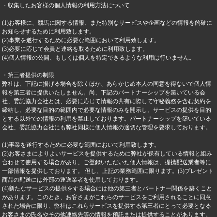
・収集したお客様の個人情報の利用方法について
(1)お客様に、競馬に関する情報、また特別なサービスや企画などの情報を的確に
お知らせするために利用致します。
(2)事業を遂行するために必要な範囲において利用致します。
(3)必要に応じて会員と連絡を取るために利用致します。
(4)個人情報の公開、もしくは個人を特定できるような利用は行いません。
・第三者提供の制限
弊社は、下記に揚げる場合を除くほか、あらかじめ本人の同意を得ないで個人情
報を第三者に提供いたしません。尚、下記のパートナーシップを築いている会
社、委託協力会社とは、必要に応じて情報の共有に際して守秘義務を含む契約を
締結し、必要な目的の範囲内で必要な情報のみを開示し、サービスの提供を目的
とする以外での情報の利用を禁止しております。パートナーシップを築いている
会社、委託協力会社にも弊社同様に個人情報の適切な管理を要求しております。
(1)事業を遂行するために必要な範囲において利用致します。
(2)お客さまによりよいサービスを提供するために弊社が保有している情報と組み
合わせて使用する場合があり、ご登録いただいた個人情報は、提携配送業者等に
一部情報を提供しております。 但し、上記の業務範囲に限ります。(3)プレゼント
商品の配送には外部の運送業者を使用しております。
(4)新たなサービスの提供をする場合には他の第三者とパートナー関係を築くこと
があります。このとき、お客さまがこれらのサービスをご利用されることに同意
された場合に限り、弊社はこれらサービスを提供する第三者にとって必要となる
お客さまの氏名やその他連絡先等の情報を預託または提供することがあります。