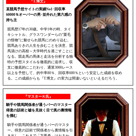
『T.博文』
某競馬予想サイトの実績No1･回収率
60000％オーバーの男･並外れた第六感の
持ち主
競馬歴17年の30歳。中学1年の時、タイ
キシャトル、グラスワンダーらの”栗毛
の怪物”に魅せられ競馬にのめり込む。
競馬ありきの人生を歩むことを決意、競
馬漬けの高校～大学時代を過ごすことに
なる。競走馬の馬体と走法を分析する独
特の予想スタイルを徹底的に追求し、収
支に徹底的にこだわり、通算3000レース
以上を予想して、的中率80％、回収率600％という安定した成績を収め
る。この成績からも『T.博文』の実力は間違いないといえるだろう。
『マスターＫ氏』
騎手や競馬関係者が通うバーのマスター
得意の話術と嘘を見抜く目で真の裏情報
を掴む
騎手や競馬関係者が通うバーのマスタ
ー。得意の話術で関係者から裏情報を引
き出し、これまで「万馬券」はおろか