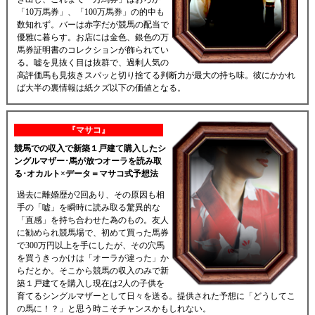
「10万馬券」、「100万馬券」の的中も
数知れず。バーは赤字だが競馬の配当で
優雅に暮らす。お店には金色、銀色の万
馬券証明書のコレクションが飾られてい
る。嘘を見抜く目は抜群で、過剰人気の
高評価馬も見抜きスパッと切り捨てる判断力が最大の持ち味。彼にかかれ
ば大半の裏情報は紙クズ以下の価値となる。
『マサコ』
競馬での収入で新築１戸建て購入したシ
ングルマザー･馬が放つオーラを読み取
る･オカルト×データ＝マサコ式予想法
過去に離婚歴が2回あり、その原因も相
手の「嘘」を瞬時に読み取る驚異的な
「直感」を持ち合わせた為のもの。友人
に勧められ競馬場で、初めて買った馬券
で300万円以上を手にしたが、その穴馬
を買うきっかけは「オーラが違った」か
らだとか。そこから競馬の収入のみで新
築１戸建てを購入し現在は2人の子供を
育てるシングルマザーとして日々を送る。提供された予想に「どうしてこ
の馬に！？」と思う時こそチャンスかもしれない。