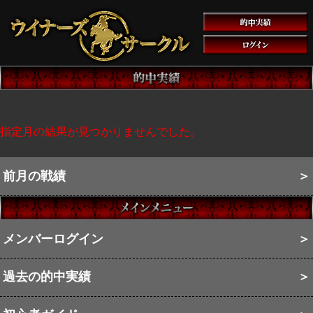
指定月の結果が見つかりませんでした。
前月の戦績
＞
メンバーログイン
＞
過去の的中実績
＞