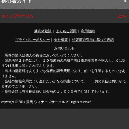
初心者ガイド
＞
≪トップページへ
上へ↑
勝利体験談
｜
よくある質問
｜
利用規約
プライバシーポリシー
｜
会社概要
｜
特定商取引法に基づく表記
お問い合わせ
・馬券の購入は個人の責任において行ってください。
・競馬法第２８条により、２０歳未満の未成年者は勝馬投票券を購入し、又は譲
り受ける事は禁止されております。
・当社の情報料はあくまでも分析的調査費用であり、的中を保証するものではあ
りません。
・当社の情報利用により生じたいかなる損害について、 一切の責任は負いかね
ますのでご了承下さい。
・獲得金額は当社推奨買い目金額の１，０００円で計算しております。
copyright © 2014 競馬 ウィナーズサークル All rights reserved.